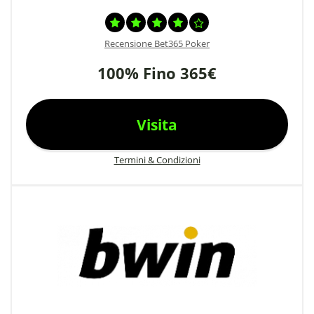
Recensione Bet365 Poker
100% Fino 365€
Visita
Termini & Condizioni