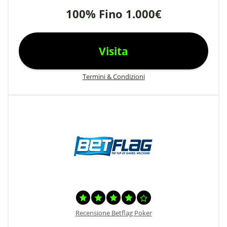
100% Fino 1.000€
Visita
Termini & Condizioni
Recensione Betflag Poker