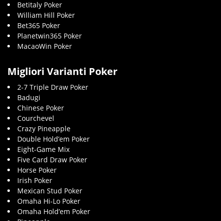
Betitaly Poker
William Hill Poker
Bet365 Poker
Planetwin365 Poker
MacaoWin Poker
Migliori Varianti Poker
2-7 Triple Draw Poker
Badugi
Chinese Poker
Courchevel
Crazy Pineapple
Double Hold’em Poker
Eight-Game Mix
Five Card Draw Poker
Horse Poker
Irish Poker
Mexican Stud Poker
Omaha Hi-Lo Poker
Omaha Hold’em Poker