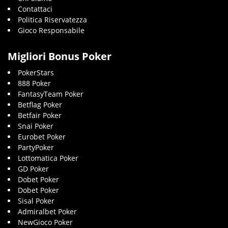
Contattaci
Politica Riservatezza
Gioco Responsabile
Migliori Bonus Poker
PokerStars
888 Poker
FantasyTeam Poker
Betflag Poker
Betfair Poker
Snai Poker
Eurobet Poker
PartyPoker
Lottomatica Poker
GD Poker
Dobet Poker
Dobet Poker
Sisal Poker
Admiralbet Poker
NewGioco Poker