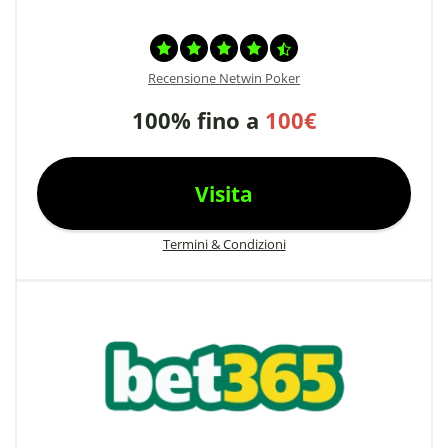
Recensione Netwin Poker
100% fino a
100€
Visita
Termini & Condizioni