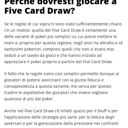
Perché dovresti giocare a
Five Card Draw?
Se le regole di cui sopra ti sono state sufficientemente chiare,
c’è un motivo: quella del Five Card Draw è certamente una
delle varianti di poker più semplici su cui potrai mettere le
mani e, proprio per questa regione, negli anni ha attratto a sé
tantissimi pokeristi, compresi quelli che non si erano mai
seduti a un tavolo da gioco e che hanno iniziato ad
apprezzare il poker proprio a partire dal Five Card Draw.
Il fatto che le regole siano così semplici permette dunque ai
giocatori di potersi avvicinare con la giusta fiducia e
consapevolezza a questa variante, ma senza per questo
tradire le aspettative dei giocatori che invece vogliono
qualcosa di più dal poker.
Anche nel Five Card Draw c’è infatti spazio per il bluff e per
l’applicazione delle strategie più varie, per la lettura degli
avversari e per la generazione della pressione nei confronti