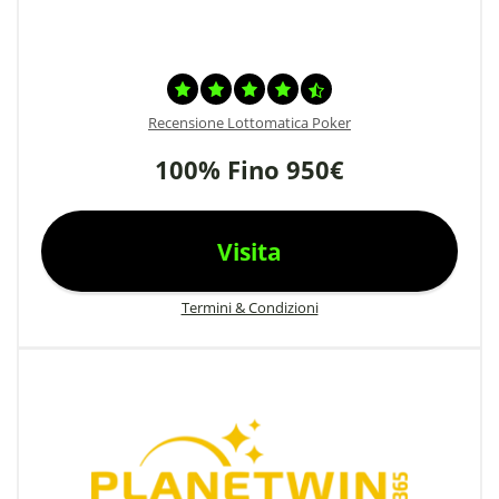
Recensione Lottomatica Poker
100% Fino 950€
Visita
Termini & Condizioni