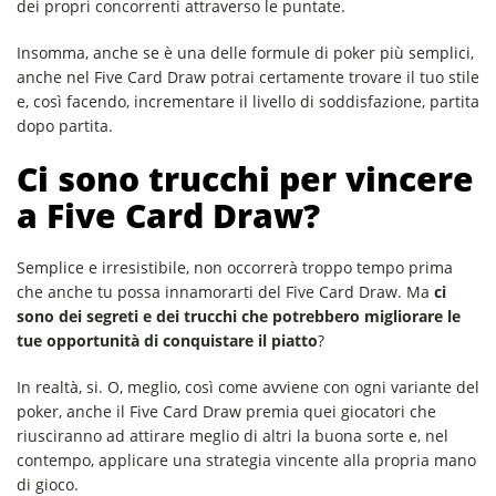
dei propri concorrenti attraverso le puntate.
Insomma, anche se è una delle formule di poker più semplici,
anche nel Five Card Draw potrai certamente trovare il tuo stile
e, così facendo, incrementare il livello di soddisfazione, partita
dopo partita.
Ci sono trucchi per vincere
a Five Card Draw?
Semplice e irresistibile, non occorrerà troppo tempo prima
che anche tu possa innamorarti del Five Card Draw. Ma
ci
sono dei segreti e dei trucchi che potrebbero migliorare le
tue opportunità di conquistare il piatto
?
In realtà, si. O, meglio, così come avviene con ogni variante del
poker, anche il Five Card Draw premia quei giocatori che
riusciranno ad attirare meglio di altri la buona sorte e, nel
contempo, applicare una strategia vincente alla propria mano
di gioco.