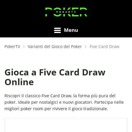
Menu
PokerTV
Varianti del Gioco del Poker
Five Card Draw
Gioca a Five Card Draw
Online
Riscopri il classico Five Card Draw, la forma più pura del
poker. Ideale per nostalgici e nuovi giocatori. Partecipa nelle
migliori poker room per rivivere il gioco tradizionale.