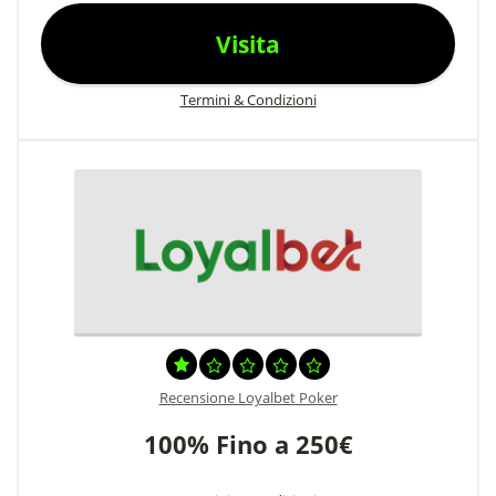
Visita
Termini & Condizioni
Recensione Loyalbet Poker
100% Fino a 250€