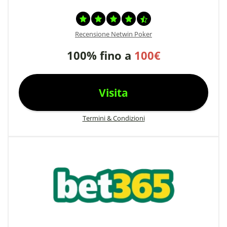
Recensione Netwin Poker
100% fino a
100€
Visita
Termini & Condizioni