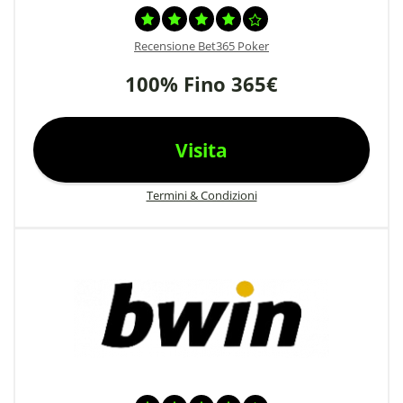
Recensione Bet365 Poker
100% Fino 365€
Visita
Termini & Condizioni