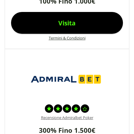
100% Fino 1.000€
Visita
Termini & Condizioni
Recensione Admiralbet Poker
300% Fino 1.500€