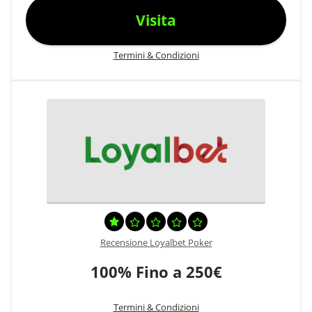
Visita
Termini & Condizioni
Recensione Loyalbet Poker
100% Fino a 250€
Termini & Condizioni