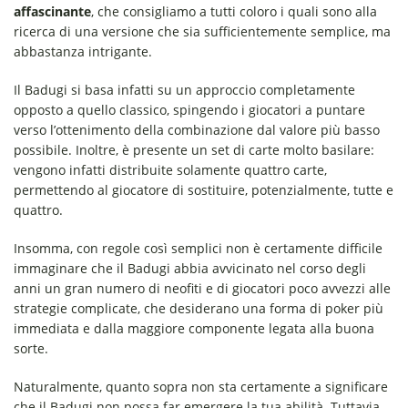
affascinante
, che consigliamo a tutti coloro i quali sono alla
ricerca di una versione che sia sufficientemente semplice, ma
abbastanza intrigante.
Il Badugi si basa infatti su un approccio completamente
opposto a quello classico, spingendo i giocatori a puntare
verso l’ottenimento della combinazione dal valore più basso
possibile. Inoltre, è presente un set di carte molto basilare:
vengono infatti distribuite solamente quattro carte,
permettendo al giocatore di sostituire, potenzialmente, tutte e
quattro.
Insomma, con regole così semplici non è certamente difficile
immaginare che il Badugi abbia avvicinato nel corso degli
anni un gran numero di neofiti e di giocatori poco avvezzi alle
strategie complicate, che desiderano una forma di poker più
immediata e dalla maggiore componente legata alla buona
sorte.
Naturalmente, quanto sopra non sta certamente a significare
che il Badugi non possa far emergere la tua abilità. Tuttavia,