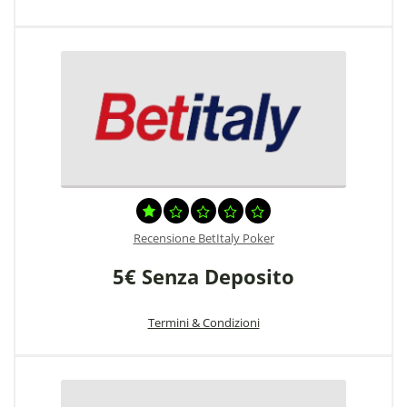
Recensione BetItaly Poker
5€ Senza Deposito
Termini & Condizioni