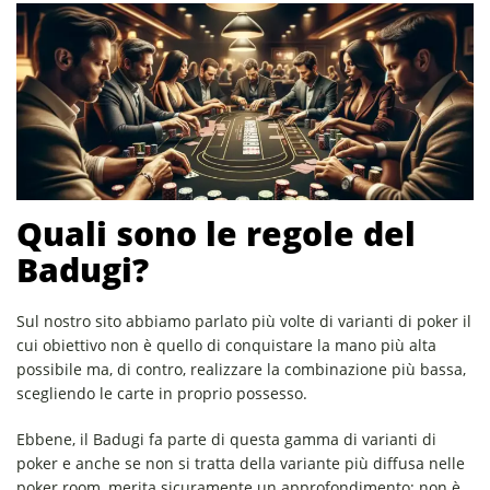
Quali sono le regole del
Badugi?
Sul nostro sito abbiamo parlato più volte di varianti di poker il
cui obiettivo non è quello di conquistare la mano più alta
possibile ma, di contro, realizzare la combinazione più bassa,
scegliendo le carte in proprio possesso.
Ebbene, il Badugi fa parte di questa gamma di varianti di
poker e anche se non si tratta della variante più diffusa nelle
poker room, merita sicuramente un approfondimento: non è