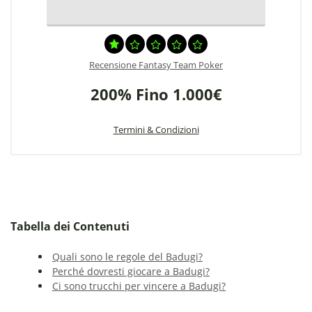
Recensione Fantasy Team Poker
200% Fino 1.000€
Termini & Condizioni
Tabella dei Contenuti
Quali sono le regole del Badugi?
Perché dovresti giocare a Badugi?
Ci sono trucchi per vincere a Badugi?