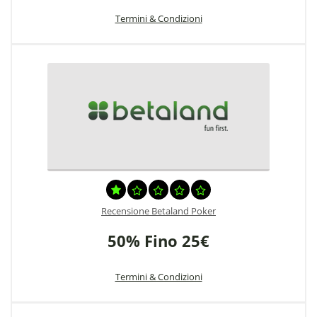
Termini & Condizioni
Recensione Betaland Poker
50% Fino 25€
Termini & Condizioni