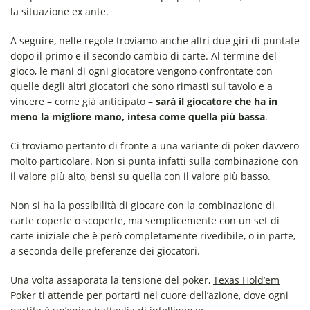
la situazione ex ante.
A seguire, nelle regole troviamo anche altri due giri di puntate
dopo il primo e il secondo cambio di carte. Al termine del
gioco, le mani di ogni giocatore vengono confrontate con
quelle degli altri giocatori che sono rimasti sul tavolo e a
vincere – come già anticipato –
sarà il giocatore che ha in
meno la migliore mano, intesa come quella più bassa
.
Ci troviamo pertanto di fronte a una variante di poker davvero
molto particolare. Non si punta infatti sulla combinazione con
il valore più alto, bensì su quella con il valore più basso.
Non si ha la possibilità di giocare con la combinazione di
carte coperte o scoperte, ma semplicemente con un set di
carte iniziale che è però completamente rivedibile, o in parte,
a seconda delle preferenze dei giocatori.
Una volta assaporata la tensione del poker,
Texas Hold’em
Poker
ti attende per portarti nel cuore dell’azione, dove ogni