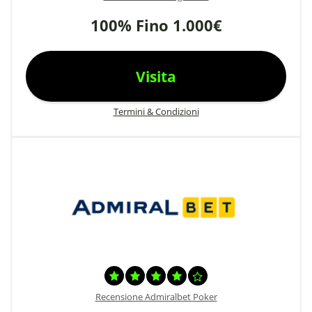
100% Fino 1.000€
Visita
Termini & Condizioni
Recensione Admiralbet Poker