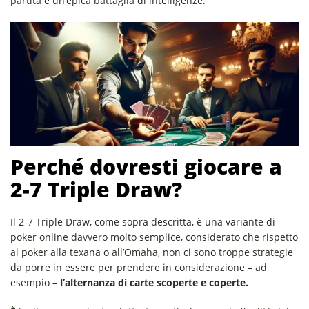
partita è un’epica battaglia di intelligenze.
Perché dovresti giocare a
2-7 Triple Draw?
Il 2-7 Triple Draw, come sopra descritta, è una variante di
poker online davvero molto semplice, considerato che rispetto
al poker alla texana o all’Omaha, non ci sono troppe strategie
da porre in essere per prendere in considerazione – ad
esempio –
l’alternanza di carte scoperte e coperte.