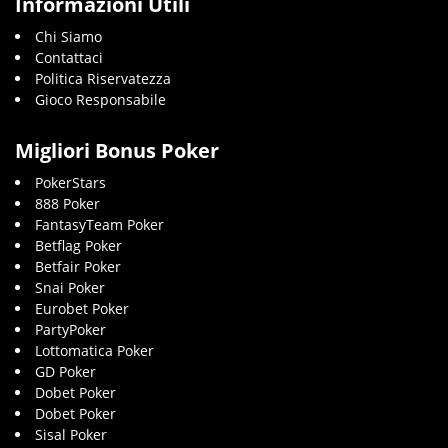
Informazioni Utili
Chi Siamo
Contattaci
Politica Riservatezza
Gioco Responsabile
Migliori Bonus Poker
PokerStars
888 Poker
FantasyTeam Poker
Betflag Poker
Betfair Poker
Snai Poker
Eurobet Poker
PartyPoker
Lottomatica Poker
GD Poker
Dobet Poker
Dobet Poker
Sisal Poker