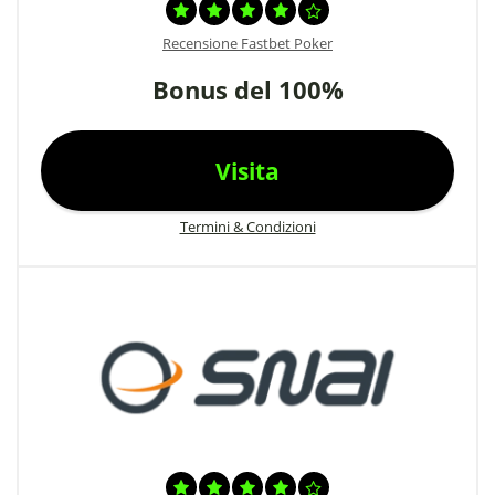
Recensione Fastbet Poker
Bonus del 100%
Visita
Termini & Condizioni