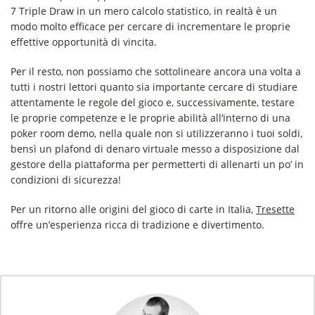
7 Triple Draw in un mero calcolo statistico, in realtà è un
modo molto efficace per cercare di incrementare le proprie
effettive opportunità di vincita.
Per il resto, non possiamo che sottolineare ancora una volta a
tutti i nostri lettori quanto sia importante cercare di studiare
attentamente le regole del gioco e, successivamente, testare
le proprie competenze e le proprie abilità all’interno di una
poker room demo, nella quale non si utilizzeranno i tuoi soldi,
bensì un plafond di denaro virtuale messo a disposizione dal
gestore della piattaforma per permetterti di allenarti un po’ in
condizioni di sicurezza!
Per un ritorno alle origini del gioco di carte in Italia,
Tresette
offre un’esperienza ricca di tradizione e divertimento.