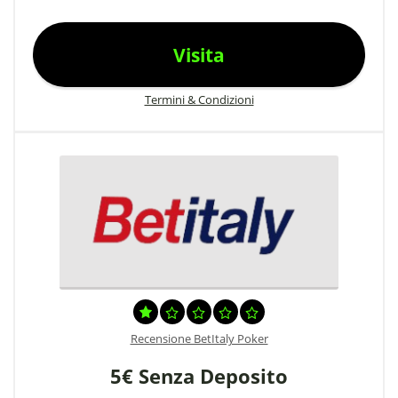
Visita
Termini & Condizioni
Recensione BetItaly Poker
5€ Senza Deposito