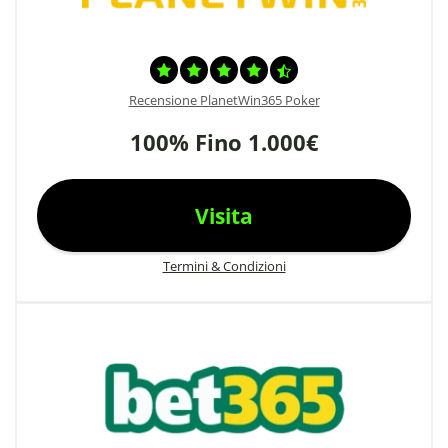
Recensione PlanetWin365 Poker
100% Fino 1.000€
Visita
Termini & Condizioni